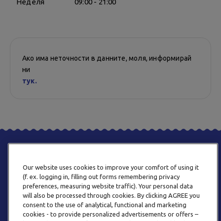
Неделя
09:00 - 21:00
Ако има неточности в данните, моля, информирай
ни
тук.
Our website uses cookies to improve your comfort of using it
(f. ex. logging in, filling out forms remembering privacy
preferences, measuring website traffic). Your personal data
will also be processed through cookies. By clicking AGREE you
consent to the use of analytical, functional and marketing
ТЕЛЕФОН
cookies - to provide personalized advertisements or offers –
0800 123 92