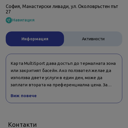
София, Манастирски ливади, ул. Околовръстен път
27
Навигация
Информация
Активности
Карта MultiSport дава достъп до термалната зона
или закритият басейн. Ако ползвател желае да
използва двете услуги в един ден, може да
заплати втората на преференциална цена. За
повече информация попитайте на рецепция.
Виж повече
Контакти