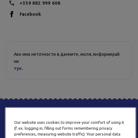
+359 882 999 608
Facebook
Ако има неточности в данните, моля, информирай
ни
тук.
Our website uses cookies to improve your comfort of using it
(f. ex. logging in, filling out forms remembering privacy
preferences, measuring website traffic). Your personal data