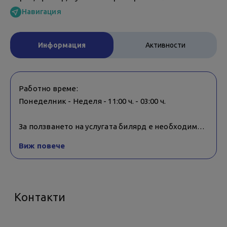
Навигация
Информация
Активности
Работно време:
Понеделник - Неделя - 11:00 ч. - 03:00 ч.
За ползването на услугата билярд е необходима
консумация от бара.
Виж повече
Билярда и дартса не са подходящи за деца под 10
г., освен ако не са с придружител/родител.
Контакти