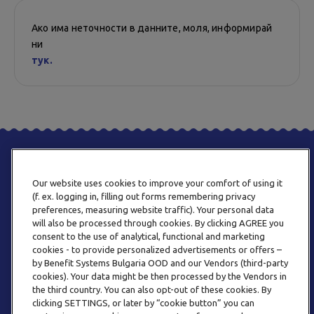
Ако има неточности в данните, моля, информирай
ни
тук.
Our website uses cookies to improve your comfort of using it
(f. ex. logging in, filling out forms remembering privacy
preferences, measuring website traffic). Your personal data
will also be processed through cookies. By clicking AGREE you
consent to the use of analytical, functional and marketing
ТЕЛЕФОН
cookies - to provide personalized advertisements or offers –
0800 123 92
by Benefit Systems Bulgaria OOD and our Vendors (third-party
cookies). Your data might be then processed by the Vendors in
the third country. You can also opt-out of these cookies. By
clicking SETTINGS, or later by “cookie button” you can