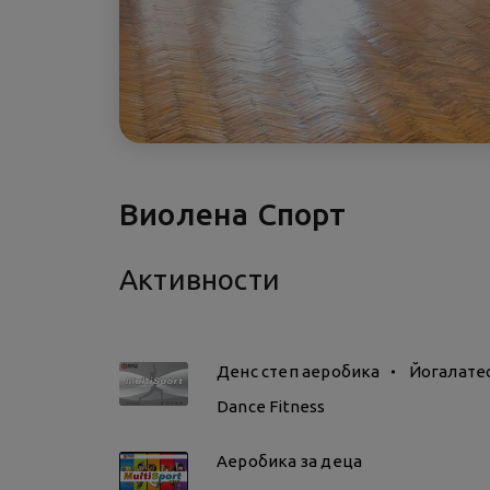
Виолена Спорт
Активности
Денс степ аеробика
Йогалате
Dance Fitness
Аеробика за деца