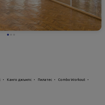
с
Канго джъмпс
Пилатес
Combo Workout