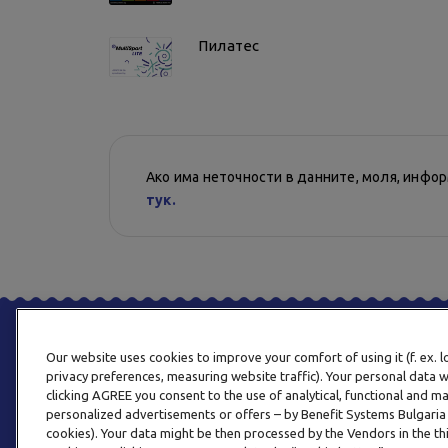
Пилатес
Ако има неточности в данните, моля, инфо
тук.
Our website uses cookies to improve your comfort of using it (f. ex. 
privacy preferences, measuring website traffic). Your personal data w
clicking AGREE you consent to the use of analytical, functional and m
personalized advertisements or offers – by Benefit Systems Bulgari
cookies). Your data might be then processed by the Vendors in the thi