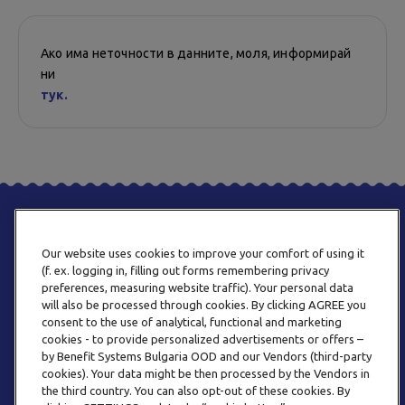
Ако има неточности в данните, моля, информирай
ни
тук.
Our website uses cookies to improve your comfort of using it
(f. ex. logging in, filling out forms remembering privacy
preferences, measuring website traffic). Your personal data
will also be processed through cookies. By clicking AGREE you
consent to the use of analytical, functional and marketing
ТЕЛЕФОН
cookies - to provide personalized advertisements or offers –
0800 123 92
by Benefit Systems Bulgaria OOD and our Vendors (third-party
cookies). Your data might be then processed by the Vendors in
the third country. You can also opt-out of these cookies. By