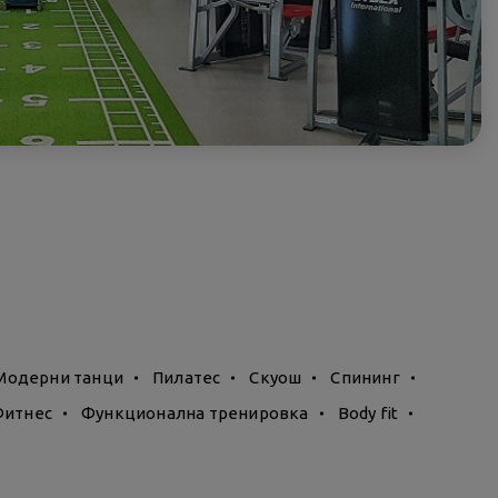
Модерни танци
Пилатес
Скуош
Спининг
Фитнес
Функционална тренировка
Body fit