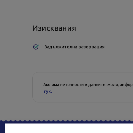
Изисквания
Задължителна резервация
Ако има неточности в данните, моля, инфо
тук.