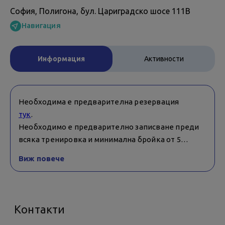
София, Полигона, бул. Цариградско шосе 111В
Навигация
Информация
Активности
Необходима е предварителна резервация
тук
.
Необходимо e предварително записване преди
всяка тренировка и минимална бройка от 5
записани човека:
Виж повече
до 1 часа преди обедни и вечерни занимания,
до 19:00 часа на предходния ден за сутрешни
занимания.
Контакти