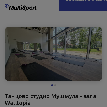
Танцово студио Мушмула - зала
Walltopia