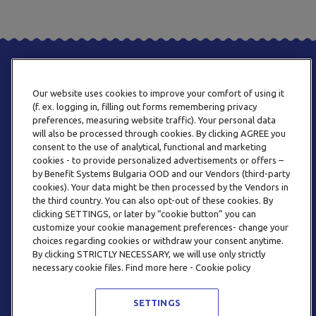
Our website uses cookies to improve your comfort of using it
(f. ex. logging in, filling out forms remembering privacy
preferences, measuring website traffic). Your personal data
will also be processed through cookies. By clicking AGREE you
consent to the use of analytical, functional and marketing
ТЕЛЕФОН
cookies - to provide personalized advertisements or offers –
0800 123 92
by Benefit Systems Bulgaria OOD and our Vendors (third-party
cookies). Your data might be then processed by the Vendors in
the third country. You can also opt-out of these cookies. By
clicking SETTINGS, or later by “cookie button” you can
customize your cookie management preferences- change your
choices regarding cookies or withdraw your consent anytime.
By clicking STRICTLY NECESSARY, we will use only strictly
EMAIL
necessary cookie files. Find more here - Cookie policy
INFO@BENEFITSYSTEMS.BG
SETTINGS