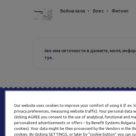
Бойна зала
Бокс
Фитнес
Ако има неточности в данните, моля, инфо
тук.
Our website uses cookies to improve your comfort of using it (f. ex. 
privacy preferences, measuring website traffic). Your personal data w
clicking AGREE you consent to the use of analytical, functional and m
personalized advertisements or offers – by Benefit Systems Bulgari
cookies). Your data might be then processed by the Vendors in the thi
cookies. By clicking SETTINGS, or later by “cookie button” you can