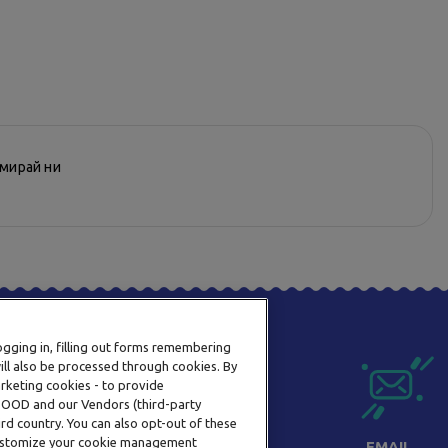
рмирай ни
logging in, filling out forms remembering
ill also be processed through cookies. By
arketing cookies - to provide
a OOD and our Vendors (third-party
rd country. You can also opt-out of these
 customize your cookie management
ТЕЛЕФОН
EMAIL