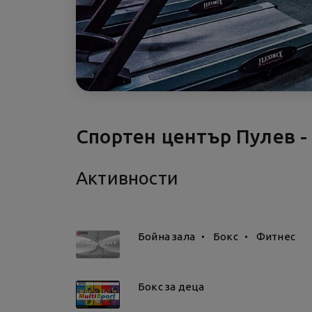
Спортен център Пулев -
Активности
Бойна зала
Бокс
Фитнес
Бокс за деца