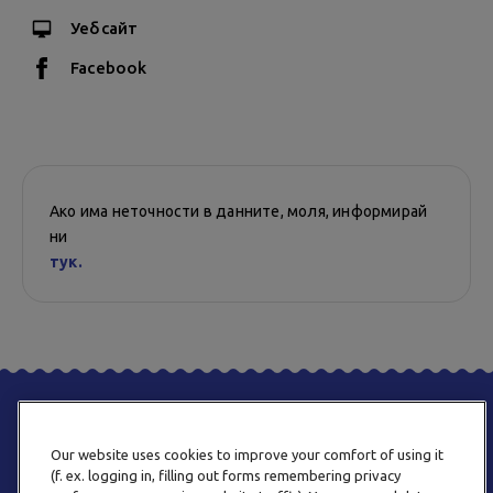
Уебсайт
Facebook
Ако има неточности в данните, моля, информирай
ни
тук.
Our website uses cookies to improve your comfort of using it
(f. ex. logging in, filling out forms remembering privacy