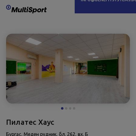
Пилатес Хаус
Бургас, Меден рудник, бл. 262, вх. Б