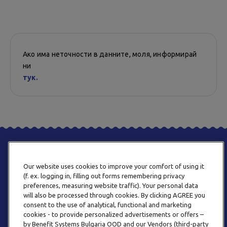
Ако има неточности в данните, моля, информирай
ни
тук.
Our website uses cookies to improve your comfort of using it
(f. ex. logging in, filling out forms remembering privacy
preferences, measuring website traffic). Your personal data
will also be processed through cookies. By clicking AGREE you
consent to the use of analytical, functional and marketing
ТЕЛЕФОН
cookies - to provide personalized advertisements or offers –
0800 123 92
by Benefit Systems Bulgaria OOD and our Vendors (third-party