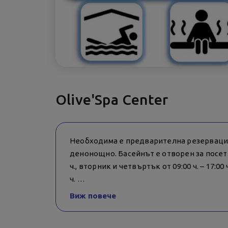
Olive'Spa Center
Необходима е предварителна резервация 
денонощно. Басейнът е отворен за посетит
ч., вторник и четвъртък от 09:00 ч. – 17:00 ч.
ч.
Виж повече
Моля да отменяте направените резерваци
от услугите!