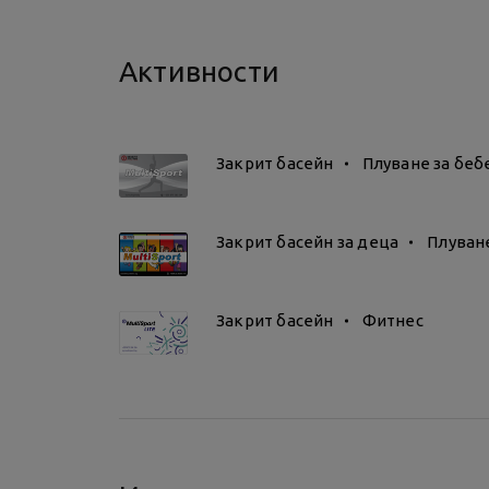
Услугата "Плуване с мама и тати" е подхо
има различни възрастови групи (от 3 до 12 
Активности
информация, моля свържете се с обекта.
Закрит басейн
Плуване за беб
Закрит басейн за деца
Плуване
Закрит басейн
Фитнес