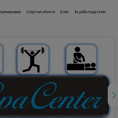
тренировки
Спортни обекти
Блог
За работодатели