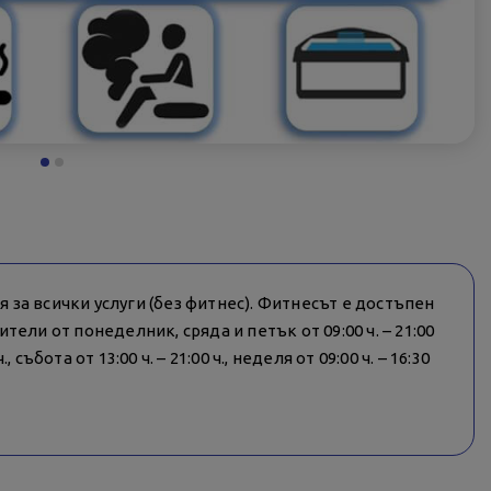
за всички услуги (без фитнес). Фитнесът е достъпен
ели от понеделник, сряда и петък от 09:00 ч. – 21:00
, събота от 13:00 ч. – 21:00 ч., неделя от 09:00 ч. – 16:30
и, ако няма да имате възможност да се възползвате