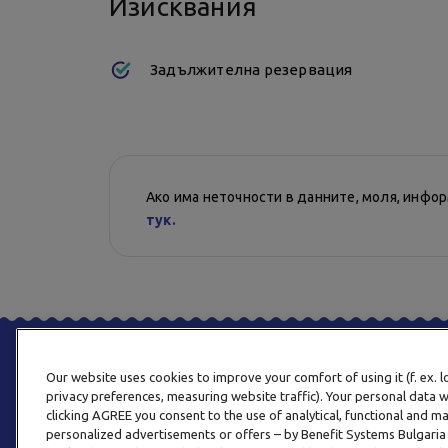
Изисквания
Задължителна резервация
Ако има неточности в данните, моля, инфо
тук.
Our website uses cookies to improve your comfort of using it (f. ex. 
privacy preferences, measuring website traffic). Your personal data w
clicking AGREE you consent to the use of analytical, functional and m
personalized advertisements or offers – by Benefit Systems Bulgari