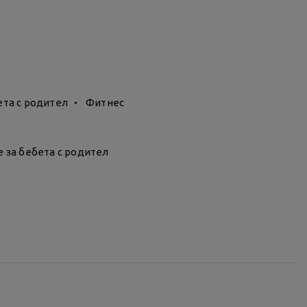
дяща и за най-малките притежатели на MultiSport Kids,
месеца, до 18 месеца, над 18 месеца...). За повече
ета с родител
Фитнес
 за бебета с родител