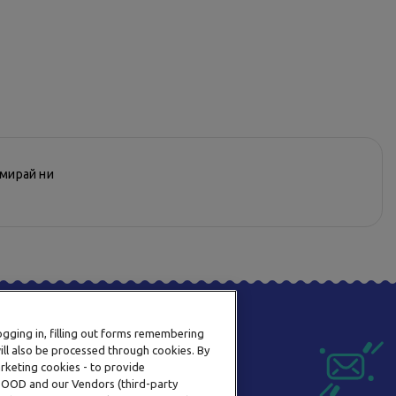
рмирай ни
logging in, filling out forms remembering
ill also be processed through cookies. By
arketing cookies - to provide
a OOD and our Vendors (third-party