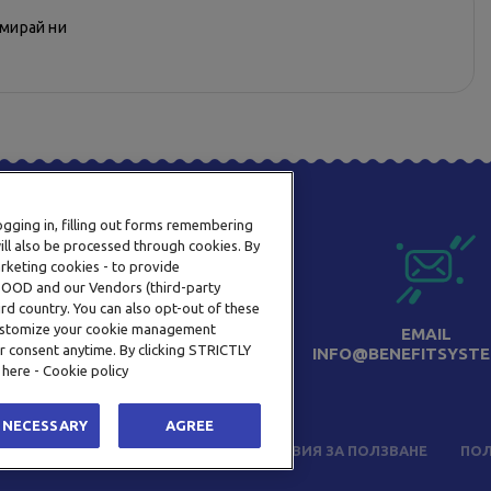
рмирай ни
logging in, filling out forms remembering
ill also be processed through cookies. By
arketing cookies - to provide
a OOD and our Vendors (third-party
rd country. You can also opt-out of these
 customize your cookie management
ТЕЛЕФОН
EMAIL
r consent anytime. By clicking STRICTLY
0800 123 92
INFO@BENEFITSYSTE
 here - Cookie policy
 NECESSARY
AGREE
ЧЕСТО ЗАДАВАНИ ВЪПРОСИ
УСЛОВИЯ ЗА ПОЛЗВАНЕ
ПОЛ