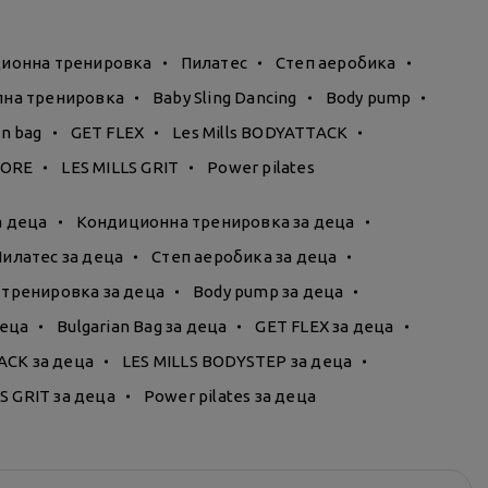
ионна тренировка
Пилатес
Степ аеробика
на тренировка
Baby Sling Dancing
Body pump
an bag
GET FLEX
Les Mills BODYATTACK
 CORE
LES MILLS GRIT
Power pilates
а деца
Кондиционна тренировка за деца
Пилатес за деца
Степ аеробика за деца
тренировка за деца
Body pump за деца
деца
Bulgarian Bag за деца
GET FLEX за деца
ACK за деца
LES MILLS BODYSTEP за деца
S GRIT за деца
Power pilates за деца