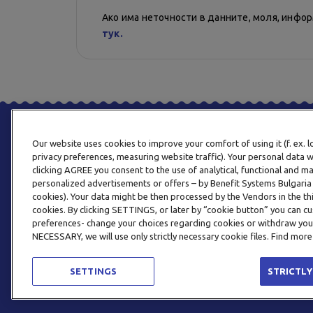
Ако има неточности в данните, моля, инфо
тук.
Our website uses cookies to improve your comfort of using it (f. ex. 
privacy preferences, measuring website traffic). Your personal data w
clicking AGREE you consent to the use of analytical, functional and m
personalized advertisements or offers – by Benefit Systems Bulgari
cookies). Your data might be then processed by the Vendors in the thi
cookies. By clicking SETTINGS, or later by “cookie button” you can
preferences- change your choices regarding cookies or withdraw you
NECESSARY, we will use only strictly necessary cookie files. Find more
SETTINGS
STRICTLY
© 2026 BENEFIT SYSTEMS