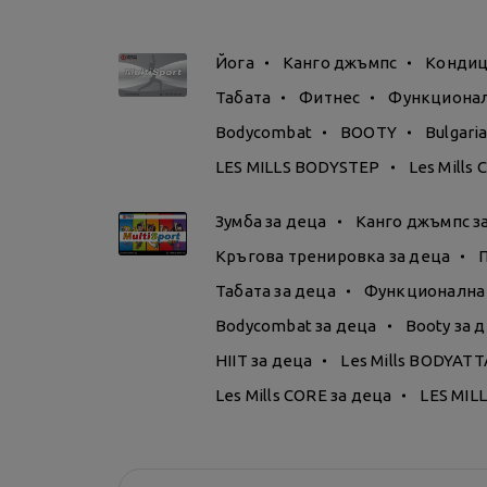
Йога
Канго джъмпс
Кондиц
Табата
Фитнес
Функционал
Bodycombat
BOOTY
Bulgari
LES MILLS BODYSTEP
Les Mills
Зумба за деца
Канго джъмпс з
Кръгова тренировка за деца
Табата за деца
Функционална 
Bodycombat за деца
Booty за 
HIIT за деца
Les Mills BODYATT
Les Mills CORE за деца
LES MILL