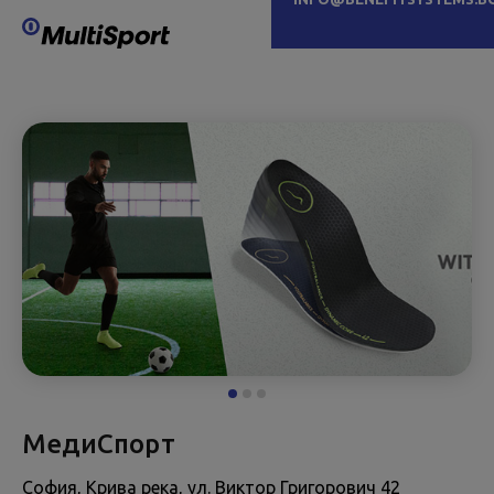
МедиСпорт
София, Крива река, ул. Виктор Григорович 42