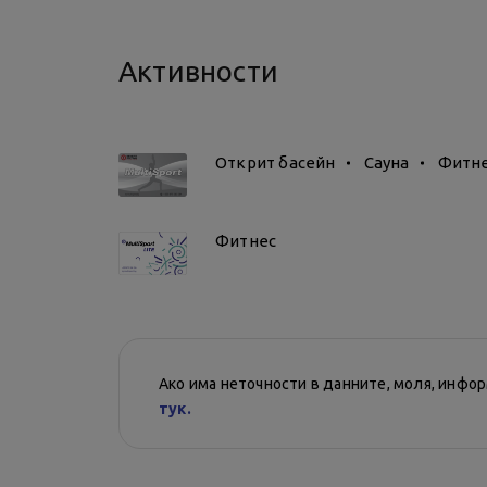
*По време на фестивалите Phill good и Hil
Активности
Сезонът на басейна ще продължи до 15 се
Открит басейн
Сауна
Фитн
Фитнес
Ако има неточности в данните, моля, инфо
тук.