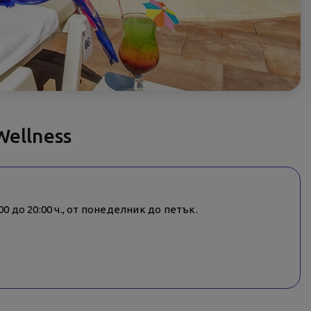
Wellness
0 до 20:00 ч., от понеделник до петък.
 е осигурен и оборудван спасителен пост.
о с предимство се допускат гостите на хотела.