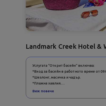
Landmark Creek Hotel & 
Услугата "Открит басейн" включва:
*Вход за басейн в работното време от 09:0
*Шезлонг, масичка и чадър.
*Плажна хавлия.
Виж повече
В рамките на работното време на басейна
Капацитетът на басейна е ограничен, кат