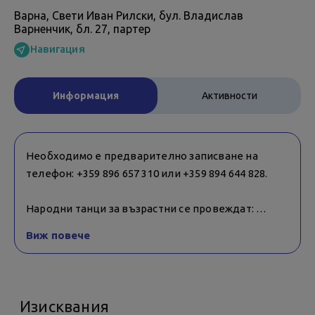
Варна, Свети Иван Рилски, бул. Владислав
Варненчик, бл. 27, партер
Навигация
Информация
Активности
Необходимо е предварително записване на
телефон: +359 896 657 310 или +359 894 644 828.
Народни танци за възрастни се провеждат:
понеделник и сряда - 18:30 ч. - 19:30 ч. -
Виж повече
напреднали; 19:30 ч. - 20:30 ч. - представителна
група
вторник и четвъртък - 19:00 ч. - 20:00 ч. -
начинаещи
Изисквания
петък - 18:30 ч. - 19:30 ч. - средно напреднали