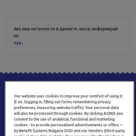
Ако има неточности в данните, моля, информирай
ни
тук.
Our website uses cookies to improve your comfort of using it
(f. ex. logging in, filling out forms remembering privacy
preferences, measuring website traffic). Your personal data
will also be processed through cookies. By clicking AGREE you
consent to the use of analytical, functional and marketing
ТЕЛЕФОН
cookies - to provide personalized advertisements or offers –
0800 123 92
by Benefit Systems Bulgaria OOD and our Vendors (third-party