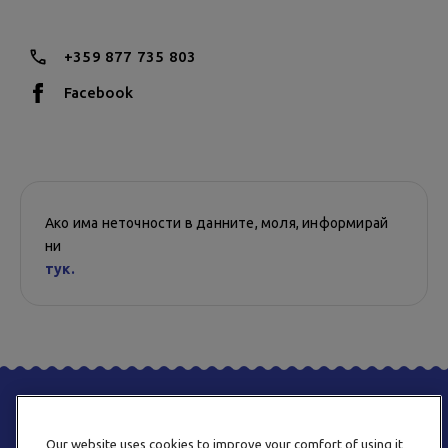
16:30 ч. - 17:30 ч. - Начинаещи 6 + годишни
+359 877 735 803
Facebook
Ако има неточности в данните, моля, информирай
ни
тук.
Our website uses cookies to improve your comfort of using it