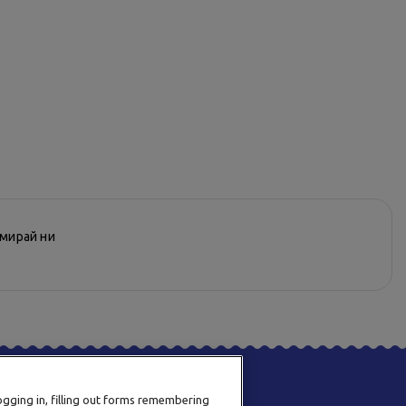
рмирай ни
logging in, filling out forms remembering