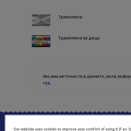
Трамплини
Трамплини за деца
Ако има неточности в данните, моля, инфо
тук.
Our website uses cookies to improve your comfort of using it (f. ex. 