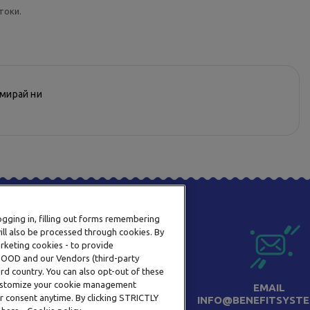
токи.
рмирай ни
logging in, filling out forms remembering
ill also be processed through cookies. By
arketing cookies - to provide
a OOD and our Vendors (third-party
rd country. You can also opt-out of these
 customize your cookie management
ТЕЛЕФОН
EMAIL
r consent anytime. By clicking STRICTLY
0800 123 92
INFO@BENEFITSYSTE