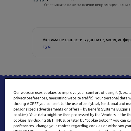
Отстъпката важи за всички непромоционални с
Ако има неточности в данните, моля, инфо
тук.
Our website uses cookies to improve your comfort of using it (f. ex. 
privacy preferences, measuring website traffic). Your personal data w
clicking AGREE you consent to the use of analytical, functional and m
personalized advertisements or offers – by Benefit Systems Bulgari
cookies). Your data might be then processed by the Vendors in the thi
cookies. By clicking SETTINGS, or later by “cookie button” you can
preferences- change your choices regarding cookies or withdraw you