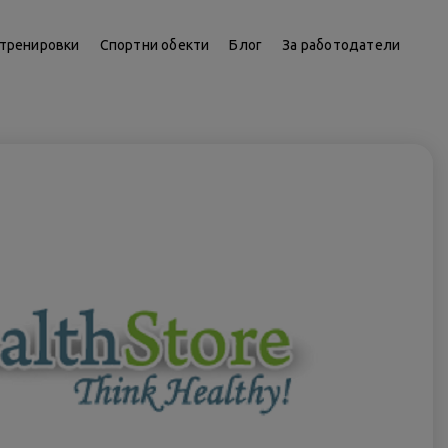
тренировки
Спортни обекти
Блог
За работодатели