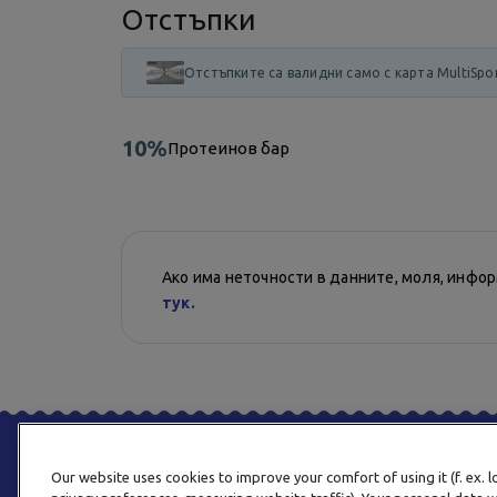
Отстъпки
Отстъпките са валидни само с карта MultiSpo
10%
Протеинов бар
Ако има неточности в данните, моля, инфо
тук.
Our website uses cookies to improve your comfort of using it (f. ex. 