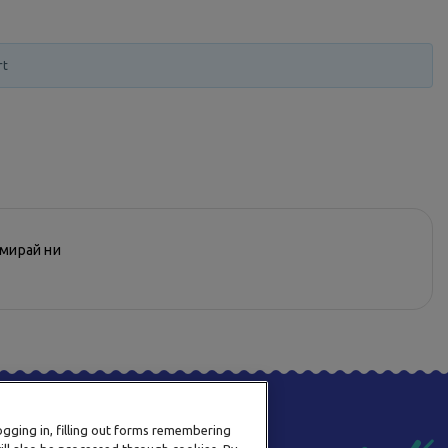
rt
рмирай ни
logging in, filling out forms remembering