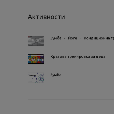
Трениращите с карта Multisport Kids е не
Тренировките се провеждат в смесени гру
Активности
Зумба
Йога
Кондиционна т
Кръгова тренировка за деца
Зумба