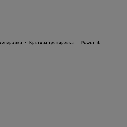
обходимо да са поне на 10-годишна възраст.
пи - деца и възрастни.
ренировка
Кръгова тренировка
Power fit