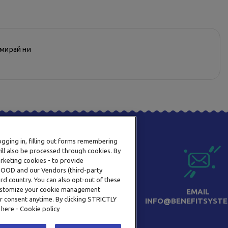
рмирай ни
logging in, filling out forms remembering
ill also be processed through cookies. By
arketing cookies - to provide
a OOD and our Vendors (third-party
rd country. You can also opt-out of these
 customize your cookie management
ТЕЛЕФОН
EMAIL
r consent anytime. By clicking STRICTLY
0800 123 92
INFO@BENEFITSYSTE
 here - Cookie policy