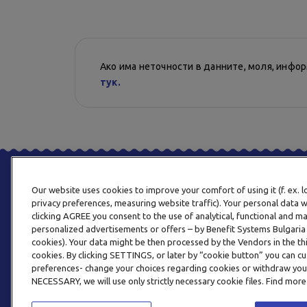
Ако има неточности в данните, моля, инфо
тук.
Our website uses cookies to improve your comfort of using it (f. ex. 
privacy preferences, measuring website traffic). Your personal data w
clicking AGREE you consent to the use of analytical, functional and m
personalized advertisements or offers – by Benefit Systems Bulgari
cookies). Your data might be then processed by the Vendors in the thi
cookies. By clicking SETTINGS, or later by “cookie button” you can
preferences- change your choices regarding cookies or withdraw you
NECESSARY, we will use only strictly necessary cookie files. Find more