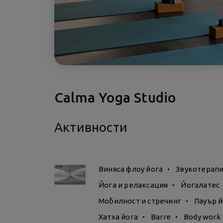
Calma Yoga Studio
Активности
Виняса флоу йога
Звукотерап
Йога и релаксация
Йогалатес
Мобилност и стречинг
Пауър й
Хатха йога
Barre
Body work