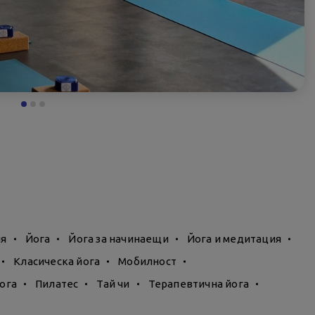
ия
Йога
Йога за начинаещи
Йога и медитация
Класическа йога
Мобилност
ога
Пилатес
Тай чи
Терапевтична йога