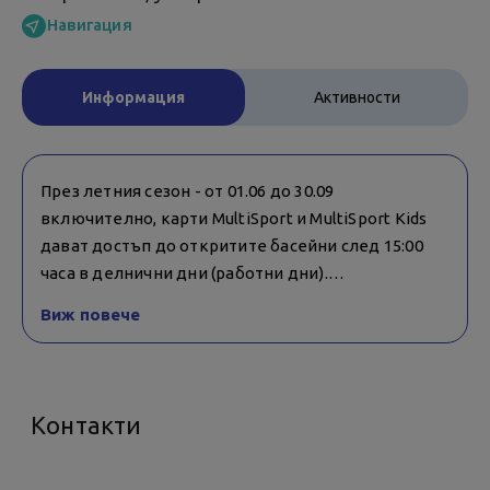
Навигация
Информация
Активности
През летния сезон - от 01.06 до 30.09
включително, карти MultiSport и MultiSport Kids
дават достъп до откритите басейни след 15:00
часа в делнични дни (работни дни).
Лица до 14-годишна възраст могат да посетят
Виж повече
обекта, само ако са в компанията на пълнолетен
придружител.
На място се заплаща депозит за гривна за достъп
до секторите в клуба и за чип за шкаф от
Контакти
съблекалнята, които са на обща стойност от 10 €
и след връщането им сумата се възстановява на