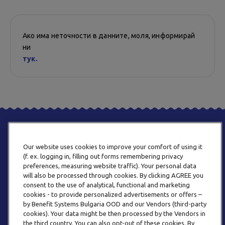
Ако има неточности в данните, моля, информирай
ни
тук.
Our website uses cookies to improve your comfort of using it
(f. ex. logging in, filling out forms remembering privacy
preferences, measuring website traffic). Your personal data
will also be processed through cookies. By clicking AGREE you
consent to the use of analytical, functional and marketing
ТЕЛЕФОН
cookies - to provide personalized advertisements or offers –
0800 123 92
by Benefit Systems Bulgaria OOD and our Vendors (third-party
cookies). Your data might be then processed by the Vendors in
the third country. You can also opt-out of these cookies. By