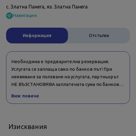
с. Златна Панега, яз. Златна Панега
Навигация
Информация
Отстъпки
Необходима е предварителна резервация.
Услугата се заплаща само по банков път! При
неявяване за ползване на услугата, партньорът
НЕ ВЪЗСТАНОВЯВА заплатената сума по банков
път! При отменени услуги от страна на
Виж повече
организатора (метеорологични условия, забрана
от държавни институции и форсмажорни
обстоятелства), клиентите се осведомят – в този
случай дата се пренасочва, ако няма възможност
Изисквания
за такава дата, заплатената сума за услугата се