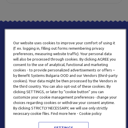
Our website uses cookies to improve your comfort of using it
(f. ex. logging in, filling out forms remembering privacy
preferences, measuring website traffic). Your personal data
will also be processed through cookies. By clicking AGREE you
consent to the use of analytical, functional and marketing
ТЕЛЕФОН
cookies - to provide personalized advertisements or offers –
0800 123 92
by Benefit Systems Bulgaria OOD and our Vendors (third-party
cookies). Your data might be then processed by the Vendors in
the third country. You can also opt-out of these cookies. By
clicking SETTINGS, or later by “cookie button” you can
customize your cookie management preferences- change your
choices regarding cookies or withdraw your consent anytime.
By clicking STRICTLY NECESSARY, we will use only strictly
EMAIL
necessary cookie files. Find more here - Cookie policy
INFO@BENEFITSYSTEMS.BG
SETTINGS