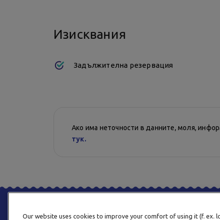
Изисквания
Задължителна резервация
Ако има неточности в данните, моля, инфо
тук.
Our website uses cookies to improve your comfort of using it (f. ex. 