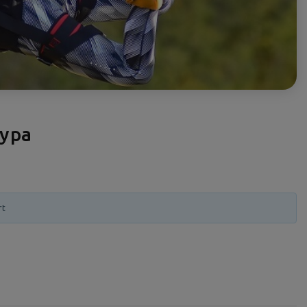
ура
rt