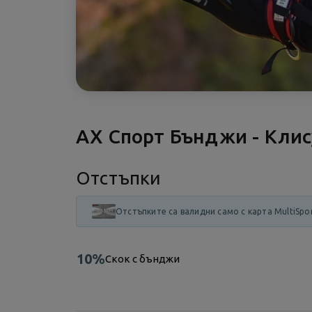
АХ Спорт Бънджи - Клис
Отстъпки
Отстъпките са валидни само с карта MultiSpo
10%
Скок с бънджи