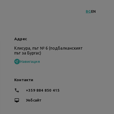
BG
EN
Адрес
Клисура, път № 6 (подбалканският
път за Бургас)
Навигация
Контакти
+359 884 850 415
Уебсайт