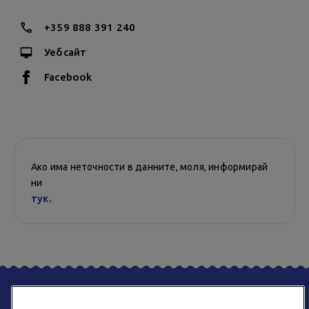
+359 888 391 240
Уебсайт
Facebook
Ако има неточности в данните, моля, информирай
ни
тук.